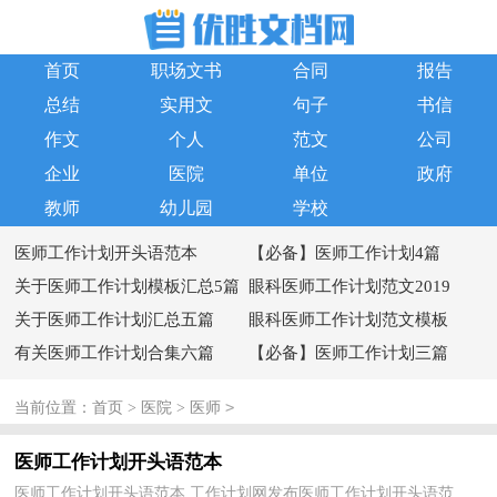
首页
职场文书
合同
报告
总结
实用文
句子
书信
作文
个人
范文
公司
企业
医院
单位
政府
教师
幼儿园
学校
医师工作计划开头语范本
【必备】医师工作计划4篇
关于医师工作计划模板汇总5篇
眼科医师工作计划范文2019
关于医师工作计划汇总五篇
眼科医师工作计划范文模板
有关医师工作计划合集六篇
【必备】医师工作计划三篇
>
当前位置：
首页
>
医院
>
医师
医师工作计划开头语范本
医师工作计划开头语范本 工作计划网发布医师工作计划开头语范