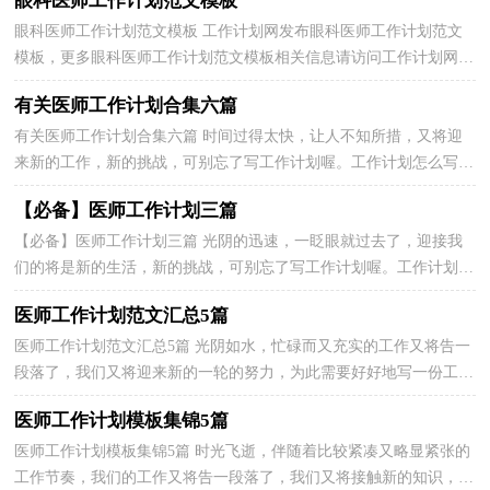
眼科医师工作计划范文模板
眼科医师工作计划范文模板 工作计划网发布眼科医师工作计划范文
模板，更多眼科医师工作计划范文模板相关信息请访问工作计划网工
作计划频道。★工作计划是行政活动中使用范围...
有关医师工作计划合集六篇
有关医师工作计划合集六篇 时间过得太快，让人不知所措，又将迎
来新的工作，新的挑战，可别忘了写工作计划喔。工作计划怎么写才
能发挥它最大的作用呢？下面是关于医师工作计划6篇，仅供...
【必备】医师工作计划三篇
【必备】医师工作计划三篇 光阴的迅速，一眨眼就过去了，迎接我
们的将是新的生活，新的挑战，可别忘了写工作计划喔。工作计划怎
么写才能发挥它最大的作用呢？下面是关于医师工作计划3...
医师工作计划范文汇总5篇
医师工作计划范文汇总5篇 光阴如水，忙碌而又充实的工作又将告一
段落了，我们又将迎来新的一轮的努力，为此需要好好地写一份工作
计划了。好的工作计划是什么样的呢？下面是小编为大...
医师工作计划模板集锦5篇
医师工作计划模板集锦5篇 时光飞逝，伴随着比较紧凑又略显紧张的
工作节奏，我们的工作又将告一段落了，我们又将接触新的知识，学