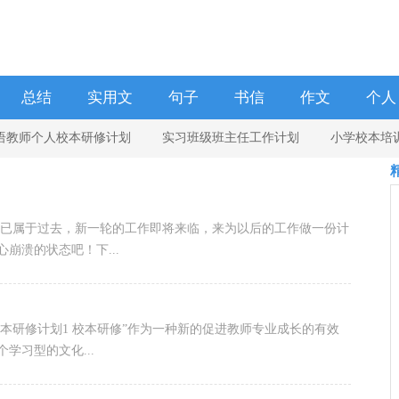
总结
实用文
句子
书信
作文
个人
语教师个人校本研修计划
实习班级班主任工作计划
小学校本培
学校
班级安全工作计划范文九篇
成绩已属于过去，新一轮的工作即将来临，来为以后的工作做一份计
崩溃的状态吧！下...
本研修计划1 校本研修”作为一种新的促进教师专业成长的有效
学习型的文化...