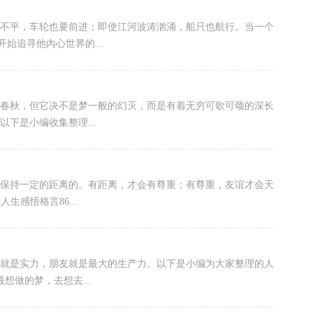
路坎坷不平，车轮也要前进；即使江河波涛汹涌，船只也航行。当一个
始追寻他內心世界的...
有几十春秋，但它决不是梦一般的幻灭，而是有着无穷可歌可颂的深长
下是小编收集整理...
是需要保持一定的距离的。有距离，才会有尊重；有尊重，友谊才会天
生感悟格言86...
系就是实力，朋友就是最大的生产力。以下是小编为大家整理的人
想做的梦，去想去...