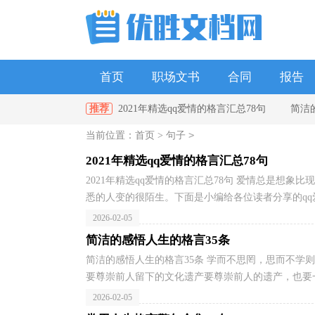
首页
职场文书
合同
报告
推荐
2021年精选qq爱情的格言汇总78句
简洁
单位
政府
教师
幼儿园
>
当前位置：
首页
>
句子
条
2021年实用的人生感悟格言45句
【推荐
2021年精选qq爱情的格言汇总78句
2021年精选qq爱情的格言汇总78句 爱情总是想
悉的人变的很陌生。下面是小编给各位读者分享的qq爱情
2026-02-05
简洁的感悟人生的格言35条
简洁的感悟人生的格言35条 学而不思罔，思而不学则
要尊崇前人留下的文化遗产要尊崇前人的遗产，也要一
2026-02-05