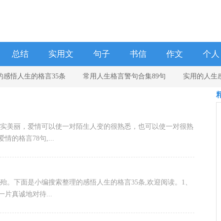
总结
实用文
句子
书信
作文
个人
的感悟人生的格言35条
常用人生格言警句合集89句
实用的人生
学校
】2021年人生格言警句摘录96条
2021年实用的人生感悟格言汇总66
象比现实美丽，爱情可以使一对陌生人变的很熟悉，也可以使一对很熟
的格言78句,...
殆。下面是小编搜索整理的感悟人生的格言35条,欢迎阅读。1、
片真诚地对待...