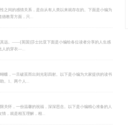
两性之间的感情关系，是自从有人类以来就存在的。下面是小编为
德教育方面，只...
觉其远。——[英国]莎士比亚下面是小编给各位读者分享的人生感
人的穿衣—...
茧中的蝴蝶，一旦破茧而出则光彩四射。以下是小编为大家提供的读书
。1、两个人...
候，无限关怀，一份温馨的祝福，深深思念。以下是小编精心准备的人
情，就是相互理解，相...