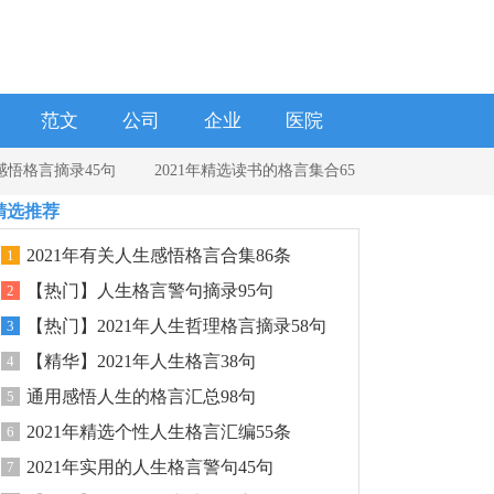
范文
公司
企业
医院
感悟格言摘录45句
2021年精选读书的格言集合65
精选推荐
句
2021年有关人生感悟格言合集86条
1
【热门】人生格言警句摘录95句
2
【热门】2021年人生哲理格言摘录58句
3
【精华】2021年人生格言38句
4
通用感悟人生的格言汇总98句
5
2021年精选个性人生格言汇编55条
6
2021年实用的人生格言警句45句
7