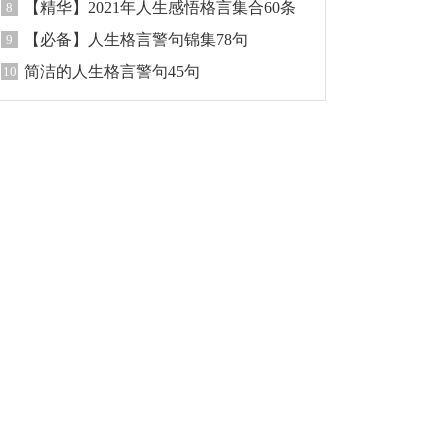
【精华】2021年人生感悟格言集合60条
8
【必备】人生格言警句锦集78句
9
简洁的人生格言警句45句
10