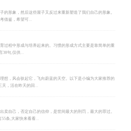
造了屋子的形象，然后这些屋子又反过来重新塑造了我们自己的形象。
借鉴，希望可...
程和教育过程中形成与培养起来的。习惯的形成方式主要是靠简单的重
句,仅供...
的理想，风会驮起它，飞向蔚蓝的天空。以下是小编为大家推荐的
天，活在昨天的回...
自己，出卖自己，否定自己的信仰，是世间最大的刑罚，最大的罪过。
5条,大家快来看看...