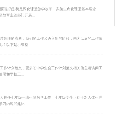
学期面临的形势是深化课堂教学改革，实施生命化课堂基本理念，
教育主管部门开展...
驹过隙般的流逝，我们的工作又迈入新的阶段，来为以后的工作做
？以下是小编整...
会工作计划范文，更多初中学生会工作计划范文相关信息请访问工
署和学校工...
本人担任七年级一班生物教学工作，七年级学生正处于对人体生理
习内容兴趣比...