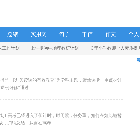
总结
实用文
句子
书信
作文
个人
人工作计划
上学期初中地理教研计划
关于小学教师个人素质提
学校
册复习计划
生物教师个人工作计划3篇
指导，以“阅读课的有效教育”为学科主题，聚焦课堂，重点探讨
例研修”通过...
划1 高考已经进入了倒计时，时间紧，任务重，如何在如此短暂
，归纳总结，从而在高考...