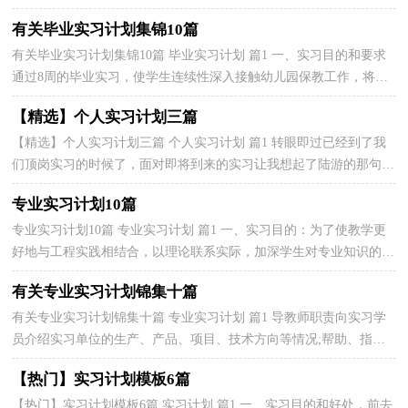
形成自己的教学特色，以适应时代的需求、幼儿的需求，...
有关毕业实习计划集锦10篇
有关毕业实习计划集锦10篇 毕业实习计划 篇1 一、实习目的和要求
通过8周的毕业实习，使学生连续性深入接触幼儿园保教工作，将所
学的学前教育基本理论、方法和技能综合地运用于...
【精选】个人实习计划三篇
【精选】个人实习计划三篇 个人实习计划 篇1 转眼即过已经到了我
们顶岗实习的时候了，面对即将到来的实习让我想起了陆游的那句诗
&quot;纸上得来终觉浅，绝知此事要躬行。&quot;师范教育贯...
专业实习计划10篇
专业实习计划10篇 专业实习计划 篇1 一、实习目的：为了使教学更
好地与工程实践相结合，以理论联系实际，加深学生对专业知识的认
识与理解以及实践技能的培养。工程造价专业学生的...
有关专业实习计划锦集十篇
有关专业实习计划锦集十篇 专业实习计划 篇1 导教师职责向实习学
员介绍实习单位的生产、产品、项目、技术方向等情况;帮助、指
导、安排实习生的实习工作;传授技术工作的经验...
【热门】实习计划模板6篇
【热门】实习计划模板6篇 实习计划 篇1 一、实习目的和好处，前去