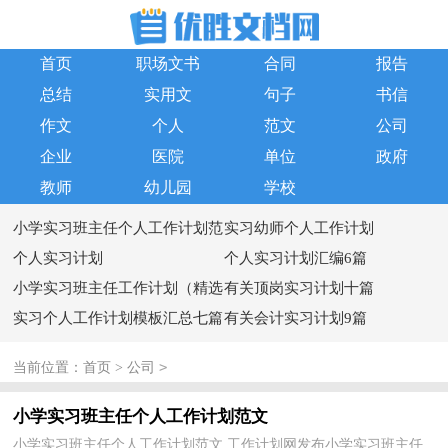
首页
职场文书
合同
报告
总结
实用文
句子
书信
作文
个人
范文
公司
企业
医院
单位
政府
教师
幼儿园
学校
小学实习班主任个人工作计划范
实习幼师个人工作计划
文
个人实习计划
个人实习计划汇编6篇
小学实习班主任工作计划（精选
有关顶岗实习计划十篇
5篇）
实习个人工作计划模板汇总七篇
有关会计实习计划9篇
>
当前位置：
首页
>
公司
小学实习班主任个人工作计划范文
小学实习班主任个人工作计划范文 工作计划网发布小学实习班主任