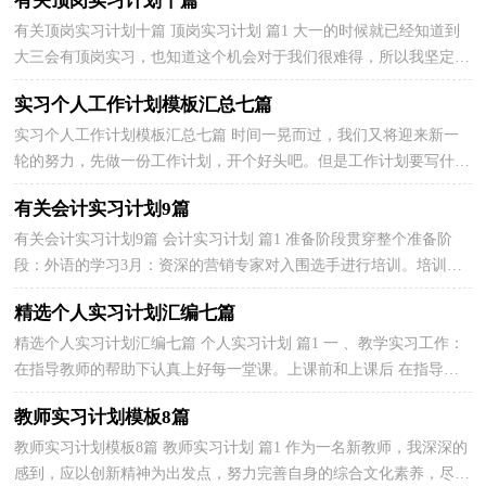
有关顶岗实习计划十篇
有关顶岗实习计划十篇 顶岗实习计划 篇1 大一的时候就已经知道到
大三会有顶岗实习，也知道这个机会对于我们很难得，所以我坚定的
选择了顶岗。不知道顶岗实习的生活是什么样子的...
实习个人工作计划模板汇总七篇
实习个人工作计划模板汇总七篇 时间一晃而过，我们又将迎来新一
轮的努力，先做一份工作计划，开个好头吧。但是工作计划要写什么
内容才是正确的呢？以下是小编帮大家整理的实习个人...
有关会计实习计划9篇
有关会计实习计划9篇 会计实习计划 篇1 准备阶段贯穿整个准备阶
段：外语的学习3月：资深的营销专家对入围选手进行培训。培训内
容包括：认识“金钱”，营销人员的公关礼仪，销售技巧和...
精选个人实习计划汇编七篇
精选个人实习计划汇编七篇 个人实习计划 篇1 一 、教学实习工作：
在指导教师的帮助下认真上好每一堂课。上课前和上课后 在指导教
师的帮助下认真上好每一堂课。上课前和下课后...
教师实习计划模板8篇
教师实习计划模板8篇 教师实习计划 篇1 作为一名新教师，我深深的
感到，应以创新精神为出发点，努力完善自身的综合文化素养，尽快