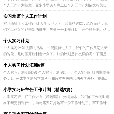
个人工作计划范文，更多小学实习班主任个人工作计划范文相关信息
请访问工作计划网工作计划频道。★工作计划是...
实习幼师个人工作计划
实习幼师个人工作计划 人生天地之间，若白驹过隙，忽然而已，我
们的工作又将迎来新的进步，先做一份工作计划，开个好头吧。估计
许多人是想得很多，但不会写，下面是小编精心整理的实习幼...
个人实习计划
个人实习计划 光阴的迅速，一眨眼就过去了，我们的工作又迈入新
的阶段，是时候开始制定计划了。好的计划是什么样的呢？下面是小
编精心整理的个人实习计划，欢迎大家分享。 个人实习计...
个人实习计划汇编6篇
个人实习计划汇编6篇 个人实习计划 篇1 一、个人实习阶段的主要任
务：1。完成本学期教本附科一和读本有关内容的教学任务；提高教
学能力；2。加强基础练习，落实专题训练，努力提高学...
小学实习班主任工作计划（精选5篇）
小学实习班主任工作计划（精选5篇） 光阴如水，我们的工作同时也
在不断更新迭代中，为此需要好好地写一份工作计划了。写工作计划
需要注意哪些问题呢？下面是小编整理的小学实习班主任...