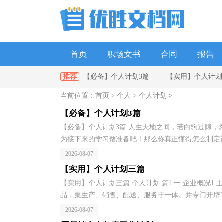
首页
职场文书
合同
报告
推荐
【必备】个人计划3篇
【实用】个人计划
单位
政府
教师
幼儿园
>
当前位置：
首页
>
个人
>
个人计划
个人计划四篇
教师个人计划合集5篇
【精
【必备】个人计划3篇
【必备】个人计划3篇 人生天地之间，若白驹过隙
为接下来的学习做准备吧！那么你真正懂得怎么制定计
2026-08-07
【实用】个人计划三篇
【实用】个人计划三篇 个人计划 篇1 一.企业概况
品，集生产、销售、配送、服务于一体。并专门开辟了
2026-08-07