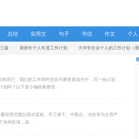
总结
实用文
句子
书信
作文
个人
三篇
厨师长个人年度工作计划
大学学生会个人的工作计划（通
学校
华】个人计划3篇
，忽然而已，我们的工作同时也在不断更新迭代中，写一份计划，
划吗？以下是小编收集整理...
1.主要经营范围以西式蛋糕、手工饼干、中西点、冷饮等为主营产
休闲区域，设...