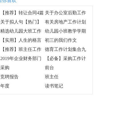
猜你喜欢
【推荐】转让合同4篇
关于办公室后勤工作
计划汇总7篇
关于拟人句【热门】
有关房地产工作计划
锦集七篇
精选幼儿园大班工作
幼儿园小班教学学期
计划汇总十篇
总结合集8篇
【实用】人生的格言
初三的我们作文
集合87条
【推荐】班主任工作
德育工作计划集合九
计划锦集10篇
篇
2019年企业财务部门
【必备】采购工作计
管理工作计划最新
划四篇
采购
前台
竞聘报告
班主任
年度
读书笔记