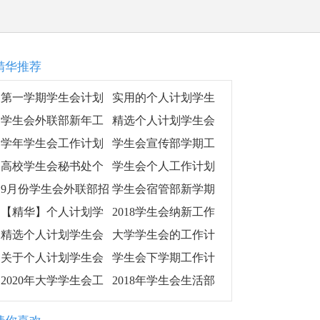
精华推荐
第一学期学生会计划
实用的个人计划学生
会范文6篇
学生会外联部新年工
精选个人计划学生会
作计划
范文集锦六篇
学年学生会工作计划
学生会宣传部学期工
作计划模板
高校学生会秘书处个
学生会个人工作计划
人工作计划
模板
9月份学生会外联部招
学生会宿管部新学期
新工作计划
工作计划,学生会宿管
【精华】个人计划学
2018学生会纳新工作
部新学期个人工作计
生会模板集合10篇
计划
精选个人计划学生会
大学学生会的工作计
划安排
模板集合8篇
划模板
关于个人计划学生会
学生会下学期工作计
范文汇总5篇
划范本
2020年大学学生会工
2018年学生会生活部
作计划
工作计划最新版