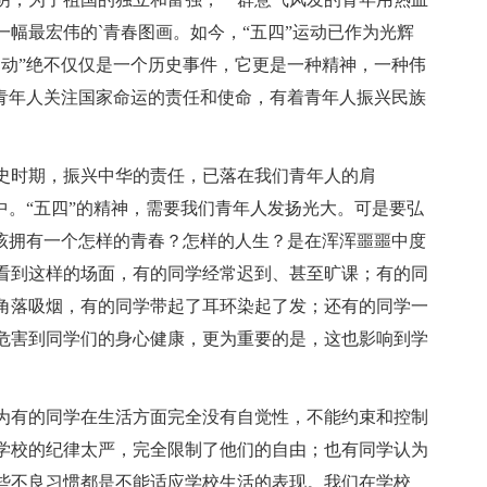
幅最宏伟的`青春图画。如今，“五四”运动已作为光辉
运动”绝不仅仅是一个历史事件，它更是一种精神，一种伟
着青年人关注国家命运的责任和使命，有着青年人振兴民族
史时期，振兴中华的责任，已落在我们青年人的肩
中。“五四”的精神，需要我们青年人发扬光大。可是要弘
应该拥有一个怎样的青春？怎样的人生？是在浑浑噩噩中度
看到这样的场面，有的同学经常迟到、甚至旷课；有的同
角落吸烟，有的同学带起了耳环染起了发；还有的同学一
危害到同学们的身心健康，更为重要的是，这也影响到学
为有的同学在生活方面完全没有自觉性，不能约束和控制
学校的纪律太严，完全限制了他们的自由；也有同学认为
些不良习惯都是不能适应学校生活的表现。我们在学校