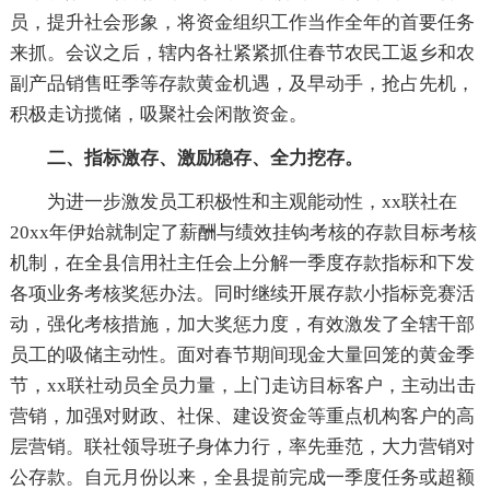
员，提升社会形象，将资金组织工作当作全年的首要任务
来抓。会议之后，辖内各社紧紧抓住春节农民工返乡和农
副产品销售旺季等存款黄金机遇，及早动手，抢占先机，
积极走访揽储，吸聚社会闲散资金。
二、指标激存、激励稳存、全力挖存。
为进一步激发员工积极性和主观能动性，xx联社在
20xx年伊始就制定了薪酬与绩效挂钩考核的存款目标考核
机制，在全县信用社主任会上分解一季度存款指标和下发
各项业务考核奖惩办法。同时继续开展存款小指标竞赛活
动，强化考核措施，加大奖惩力度，有效激发了全辖干部
员工的吸储主动性。面对春节期间现金大量回笼的黄金季
节，xx联社动员全员力量，上门走访目标客户，主动出击
营销，加强对财政、社保、建设资金等重点机构客户的高
层营销。联社领导班子身体力行，率先垂范，大力营销对
公存款。自元月份以来，全县提前完成一季度任务或超额