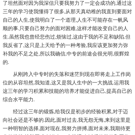
了坦然面对因为我深信只要我努力了一定会成功的,通过这
三年的学习使我懂得了很多,从那天真幼稚的我直到要面对
自己的人生,使我明白了一个道理,人生不可能存在一帆风
顺的事.只要自己努力的面对困难,这样才能改变自己的人
生.虽然我也曾经悲伤过,烦恼过,这由于我的不足和缺陷.但
我反省了,这只是上天给予的一种考验,我应该更加努力弥
补我的不足之处,所以我确信,中专的前途会很光明,很辉煌
的.
从刚跨入中专时的失落和迷茫到现在即将走上工作岗
位的从容坦然,我知道,这又是我人生中的一大挑战.运用我
这三年的学习积累和技能的培养才能促进自己,提高自己的
综合水平能力.
经过这三年的锻炼,给我仅是初步的经验积累,对于迈
向社会还是不够的.因此,面对过去,我无怨无悔,来到这里是
一种明智的选择,面对现在,我努力拼搏,面对未来,我期待更