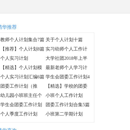
精华推荐
教师个人计划集合7篇
关于个人计划十篇
【推荐】个人计划8篇
实习幼师个人工作计
划
个人实习计划
大学社团2018年上半
年工作计划
【精选】个人计划模
最新老师个人学习计
板汇总9篇
划
个人实习计划汇编6篇
学生会团委工作计划4
篇
团委工作计划（推
【精选】学校的团委
荐）
工作计划三篇
幼儿园小班班主任个
小班个人工作计划
人工作计划
学生会团委工作计划
团委工作计划合集5篇
模板锦集7篇
个人季度工作计划
小班第二学期计划