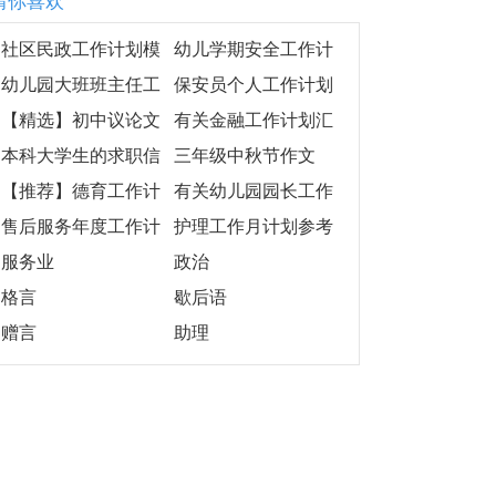
猜你喜欢
社区民政工作计划模
幼儿学期安全工作计
板锦集九篇
划集合九篇
幼儿园大班班主任工
保安员个人工作计划
作计划4篇
(通用8篇)
【精选】初中议论文
有关金融工作计划汇
作文锦集七篇
总十篇
本科大学生的求职信
三年级中秋节作文
【推荐】德育工作计
有关幼儿园园长工作
划模板集锦九篇
计划范文6篇
售后服务年度工作计
护理工作月计划参考
划
服务业
政治
格言
歇后语
赠言
助理