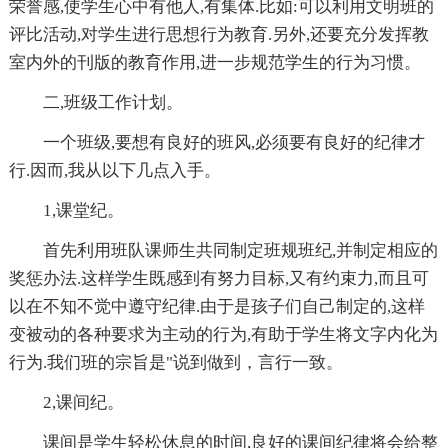
荣誉感,使学生心中有他人,有集体.比如:可以利用文明班的
评比活动,对学生进行思想行为教育.另外,还要充分发挥教
室内外的刊版的教育作用,进一步规范学生的行为习惯。
二,班级工作计划。
一个班级,要想有良好的班风,必须要有良好的纪律才
行.因而,我从以下几点入手。
1,课堂纪。
首先利用班队课师生共同制定班规班纪,并制定相应的
奖惩办法.这样学生既感到有努力目标,又有约束力,而且可
以在不知不觉中遵守纪律.由于是孩子们自己制定的,这样
变被动的各种要求为主动的行为,有助于学生将文字内化为
行为.我们班的宗旨是"说到做到，言行一致。
2,课间纪。
课间是学生轻松休息的时间,良好的课间纪律将会给整