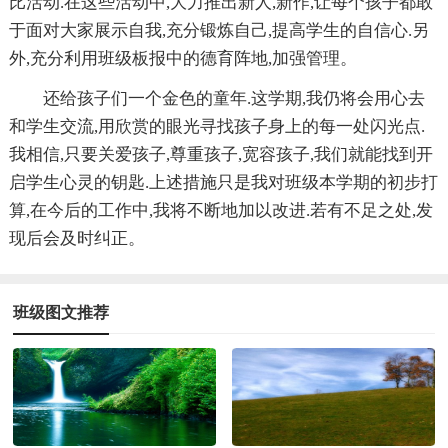
比活动.在这些活动中,大力推出新人,新作,让每个孩子都敢
于面对大家展示自我,充分锻炼自己,提高学生的自信心.另
外,充分利用班级板报中的德育阵地,加强管理。
还给孩子们一个金色的童年.这学期,我仍将会用心去
和学生交流,用欣赏的眼光寻找孩子身上的每一处闪光点.
我相信,只要关爱孩子,尊重孩子,宽容孩子,我们就能找到开
启学生心灵的钥匙.上述措施只是我对班级本学期的初步打
算,在今后的工作中,我将不断地加以改进.若有不足之处,发
现后会及时纠正。
班级图文推荐