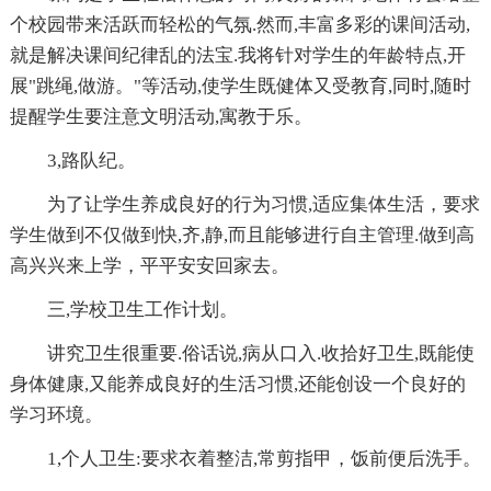
个校园带来活跃而轻松的气氛.然而,丰富多彩的课间活动,
就是解决课间纪律乱的法宝.我将针对学生的年龄特点,开
展"跳绳,做游。"等活动,使学生既健体又受教育,同时,随时
提醒学生要注意文明活动,寓教于乐。
3,路队纪。
为了让学生养成良好的行为习惯,适应集体生活，要求
学生做到不仅做到快,齐,静,而且能够进行自主管理.做到高
高兴兴来上学，平平安安回家去。
三,学校卫生工作计划。
讲究卫生很重要.俗话说,病从口入.收拾好卫生,既能使
身体健康,又能养成良好的生活习惯,还能创设一个良好的
学习环境。
1,个人卫生:要求衣着整洁,常剪指甲，饭前便后洗手。