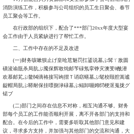
消防演练工作，积极参与公司组织的员工生日聚会、春节
员工聚会等工作。
在行政部的组织下，配合了***部门20xx年度大型宴
会工作由于人员紧缺进行了帮忙工作。
二、工作中存在的不足及改进
(一)财务咳嗽狈止げ皇呛苊魅罚扛鋈说墓ぷ髯ㄒ敌圆
磺浚谕瓿杀局肮ぷ魇保辉敢饨邮苄碌氖挛铮灾澳芰θ酰潜
欢慕邮芄ぷ鳌⒁滴袼接写岣摺Ｔ诮窈蟮墓ぷ髦校颐腔嵩谧
龊帽局肮ぷ鞯耐保挂嘌捌渌碌墓ぷ鳎卸嘣姆⒄梗沤嵬拢グ
锘ブ
(二)部门之间存在信息不对称，相互沟通不够。财务
部每个员工的工作能否顺利开展，离不开各部门的支持和
配合。在今后的工作中，需要多听取其他部门意见和建
议，寻求多方支持，并加强与其他部门的交流和沟通，大