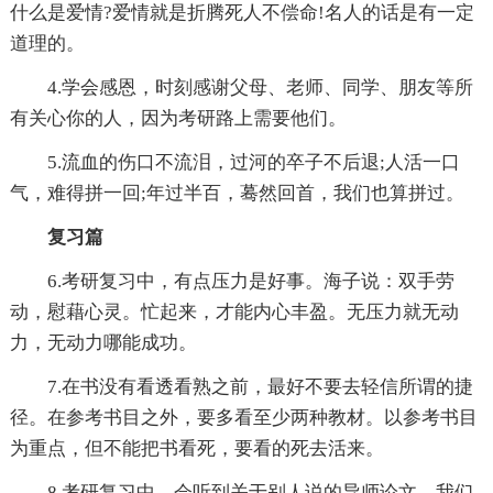
什么是爱情?爱情就是折腾死人不偿命!名人的话是有一定
道理的。
4.学会感恩，时刻感谢父母、老师、同学、朋友等所
有关心你的人，因为考研路上需要他们。
5.流血的伤口不流泪，过河的卒子不后退;人活一口
气，难得拼一回;年过半百，蓦然回首，我们也算拼过。
复习篇
6.考研复习中，有点压力是好事。海子说：双手劳
动，慰藉心灵。忙起来，才能内心丰盈。无压力就无动
力，无动力哪能成功。
7.在书没有看透看熟之前，最好不要去轻信所谓的捷
径。在参考书目之外，要多看至少两种教材。以参考书目
为重点，但不能把书看死，要看的死去活来。
8.考研复习中，会听到关于别人说的导师论文，我们