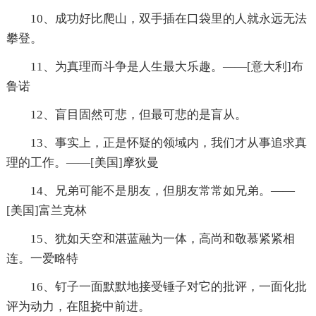
10、成功好比爬山，双手插在口袋里的人就永远无法
攀登。
11、为真理而斗争是人生最大乐趣。——[意大利]布
鲁诺
12、盲目固然可悲，但最可悲的是盲从。
13、事实上，正是怀疑的领域内，我们才从事追求真
理的工作。——[美国]摩狄曼
14、兄弟可能不是朋友，但朋友常常如兄弟。——
[美国]富兰克林
15、犹如天空和湛蓝融为一体，高尚和敬慕紧紧相
连。一爱略特
16、钉子一面默默地接受锤子对它的批评，一面化批
评为动力，在阻挠中前进。