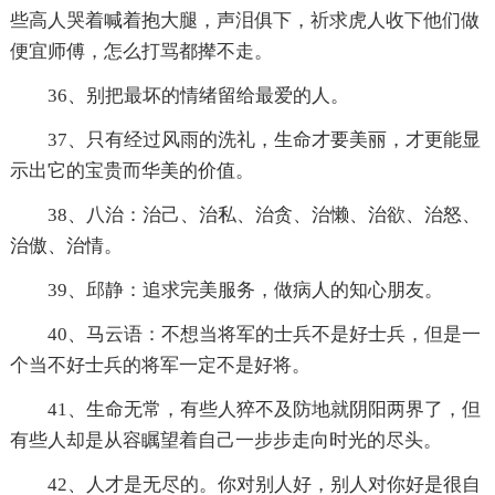
些高人哭着喊着抱大腿，声泪俱下，祈求虎人收下他们做
便宜师傅，怎么打骂都撵不走。
36、别把最坏的情绪留给最爱的人。
37、只有经过风雨的洗礼，生命才要美丽，才更能显
示出它的宝贵而华美的价值。
38、八治：治己、治私、治贪、治懒、治欲、治怒、
治傲、治情。
39、邱静：追求完美服务，做病人的知心朋友。
40、马云语：不想当将军的士兵不是好士兵，但是一
个当不好士兵的将军一定不是好将。
41、生命无常，有些人猝不及防地就阴阳两界了，但
有些人却是从容瞩望着自己一步步走向时光的尽头。
42、人才是无尽的。你对别人好，别人对你好是很自