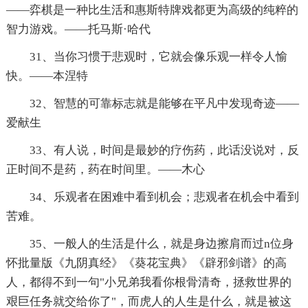
——弈棋是一种比生活和惠斯特牌戏都更为高级的纯粹的
智力游戏。——托马斯·哈代
31、当你习惯于悲观时，它就会像乐观一样令人愉
快。——本涅特
32、智慧的可靠标志就是能够在平凡中发现奇迹——
爱献生
33、有人说，时间是最妙的疗伤药，此话没说对，反
正时间不是药，药在时间里。——木心
34、乐观者在困难中看到机会；悲观者在机会中看到
苦难。
35、一般人的生活是什么，就是身边擦肩而过n位身
怀批量版《九阴真经》《葵花宝典》《辟邪剑谱》的高
人，都得不到一句"小兄弟我看你根骨清奇，拯救世界的
艰巨任务就交给你了"，而虎人的人生是什么，就是被这