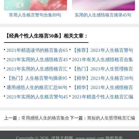
常用人生格言警句合集89句
实用的人生感悟格言摘录45句
【经典个性人生格言50条】相关文章：
2021年精选读书的格言集合65
【推荐】2021年人生格言警句
条
2021年实用的人生感悟格言45
摘录96条
2021年有关人生感悟格言合集
句
2021年实用的人生感悟格言汇
86条
【热门】2021年人生哲理格言
总66句
【热门】人生格言警句摘录95
摘录58句
【精华】2021年人生格言38句
句
通用感悟人生的格言汇总98句
【精华】2021年人生感悟格言
2021年实用的人生格言警句45
集合60条
2021年精选个性人生格言汇编
句
55条
上一篇：
常用感悟人生的格言集合
下一篇：
简短的人生哲理格言汇编
89句
85句
Copyright © 2026
优胜文档网
www.usjesi.com 版权所有