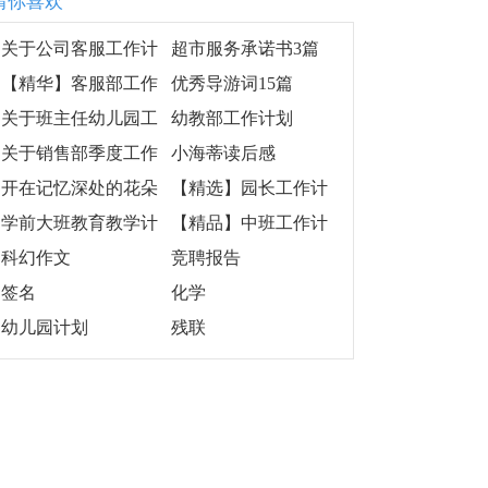
猜你喜欢
关于公司客服工作计
超市服务承诺书3篇
划模板锦集五篇
【精华】客服部工作
优秀导游词15篇
计划模板合集6篇
关于班主任幼儿园工
幼教部工作计划
作计划范文九篇
关于销售部季度工作
小海蒂读后感
计划三篇
开在记忆深处的花朵
【精选】园长工作计
初中作文
划4篇
学前大班教育教学计
【精品】中班工作计
划范文3篇
划4篇
科幻作文
竞聘报告
签名
化学
幼儿园计划
残联