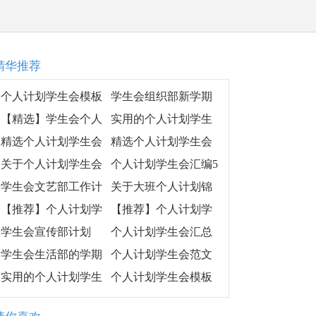
精华推荐
个人计划学生会模板
学生会组织部新学期
汇编五篇
工作计划
【精选】学生会个人
实用的个人计划学生
工作计划锦集五篇
会范文九篇
精选个人计划学生会
精选个人计划学生会
范文合集六篇
范文10篇
关于个人计划学生会
个人计划学生会汇编5
汇编九篇
篇
学生会文艺部工作计
关于大班个人计划锦
划（通用6篇）
集七篇
【推荐】个人计划学
【推荐】个人计划学
生会三篇
生会汇总7篇
学生会宣传部计划
个人计划学生会汇总
七篇
学生会生活部的学期
个人计划学生会范文
工作计划
汇编7篇
实用的个人计划学生
个人计划学生会模板
会锦集七篇
汇总6篇