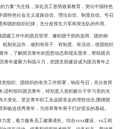
仰的力量”为主线，深化员工形势政策教育，突出中国特色
中国特色社会主义道路自信、理论自信、制度自信。号召
责和团的组织纪律，充分发挥生力军和突击队的作用。
加强团建工作中的团员管理、兼职团干部的选用、团的例
、机制化运作，做到有班子、有制度、有活动，使团组织
员青年，了解团员青年的思想动态和现实需求，帮助团员
团员青年凝聚力和战斗力，把团支部建设成为团员青年之
上级党组织、团组织的有关工作部署，响应号召，充分发挥
务;适时组织团员青年，特别是入党积极分子学习党的光
伟大变化，坚定青年职工永远跟党走的理想信念;围绕团
荐和输送优秀青年，为培养青年骨干打好坚实的基础。
力度，着力服务员工健康成长。结合xxxx建设、xx工程