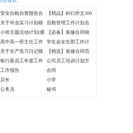
猜你喜欢
安全自检自查报告合
【精品】科幻作文300
集15篇
字合集6篇
关于毕业实习计划模
后勤管理工作计划合
板7篇
集15篇
小班主题活动计划(通
【必备】装修合同锦
用10篇)
集6篇
高中高一班主任工作
学生会女生部工作计
计划
划书
关于生产实习日记模
【精选】装修合同范
板锦集七篇
文六篇
银行新员工年度工作
公司员工培训计划方
计划
案(合集10篇)
工作报告
合同
店长
小学
公务员
秘书