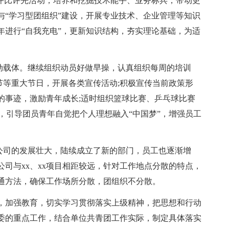
等评比评先活动，培养和挖掘技术能手、业务标兵，带动更
与“学习型团组织”建设，开展专业技术、企业管理等知识
年进行“自我充电”，更新知识结构，夯实理论基础，为适
活动载体。继续组织动员好做早操，认真组织每周的培训
庆节等重大节日，开展各类宣传活动;积极宣传当前政策形
的事迹，激励青年成长;适时组织篮球比赛、乒乓球比赛
会，引导团员青年自觉把个人理想融入“中国梦”，增强员工
着公司的发展壮大，陆续成立了新的部门，员工也逐渐增
司与xx、xx项目相距较远，针对工作地点分散的特点，
通方法，确保工作场所分散，团组织不分散。
，加强教育，切实学习贯彻落实上级精神，把思想和行动
市委的重点工作，结合单位共青团工作实际，制定具体落实