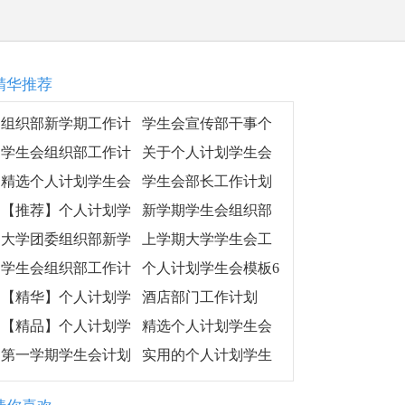
精华推荐
组织部新学期工作计
学生会宣传部干事个
划|2018组织部新学期
人工作计划4篇
学生会组织部工作计
关于个人计划学生会
工作计划范文
划书格式
模板汇编8篇
精选个人计划学生会
学生会部长工作计划
范文汇总九篇
例文
【推荐】个人计划学
新学期学生会组织部
生会锦集8篇
工作计划范文
大学团委组织部新学
上学期大学学生会工
期工作计划
作计划模板推荐
学生会组织部工作计
个人计划学生会模板6
划书最新版
篇
【精华】个人计划学
酒店部门工作计划
生会模板汇编5篇
【精品】个人计划学
精选个人计划学生会
生会汇总7篇
模板锦集5篇
第一学期学生会计划
实用的个人计划学生
会范文6篇