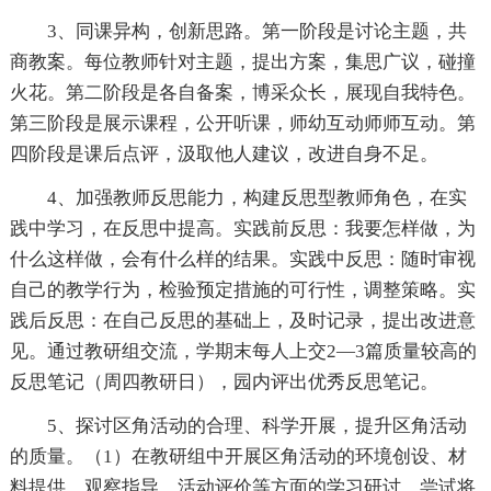
3、同课异构，创新思路。第一阶段是讨论主题，共
商教案。每位教师针对主题，提出方案，集思广议，碰撞
火花。第二阶段是各自备案，博采众长，展现自我特色。
第三阶段是展示课程，公开听课，师幼互动师师互动。第
四阶段是课后点评，汲取他人建议，改进自身不足。
4、加强教师反思能力，构建反思型教师角色，在实
践中学习，在反思中提高。实践前反思：我要怎样做，为
什么这样做，会有什么样的结果。实践中反思：随时审视
自己的教学行为，检验预定措施的可行性，调整策略。实
践后反思：在自己反思的基础上，及时记录，提出改进意
见。通过教研组交流，学期末每人上交2—3篇质量较高的
反思笔记（周四教研日），园内评出优秀反思笔记。
5、探讨区角活动的合理、科学开展，提升区角活动
的质量。（1）在教研组中开展区角活动的环境创设、材
料提供、观察指导、活动评价等方面的学习研讨。尝试将