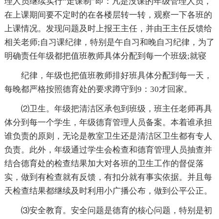
理人员继续实行“走课制”即：凡是没课的年级管理人员，
在上课期间要不定时的在各楼层转一转，观察一下各班的
上课情况。发现问题及时上报王主任，并由王主任反馈给
相关老师;自习课纪律，特别是午自习和晚自习纪律，为了
明确责任年级都把值班教师具体分配到每一个班级;就寝
纪律，年级也把值班教师排好班具体分配到每一天，
每晚都严格按照德育处的要求蹲守到9：30才回家。
⑵卫生。年级把清洁区承包到班级，班主任老师再具
体分到每一个学生，年级德育管理人员备案。本着谁承担
谁负责的原则，无论是教室卫生还是清洁区卫生都有专人
负责。此外，年级通过学生会检查和德育管理人员抽查并
结合德育处的检查结果加大对各班的卫生工作的督促落
实，做到有检查就有反馈，有扣分就有事实依据。并且每
天检查结果都继续及时利用小广播公布，做到公平公正。
⑶安全教育。安全问题是德育的核心问题，特别是初