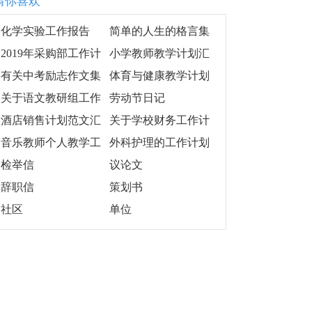
猜你喜欢
化学实验工作报告
简单的人生的格言集
合68句
2019年采购部工作计
小学教师教学计划汇
划模板
总8篇
有关中考励志作文集
体育与健康教学计划
合7篇
范文
关于语文教研组工作
劳动节日记
计划
酒店销售计划范文汇
关于学校财务工作计
编六篇
划范文汇编10篇
音乐教师个人教学工
外科护理的工作计划
作计划
集合15篇
检举信
议论文
辞职信
策划书
社区
单位