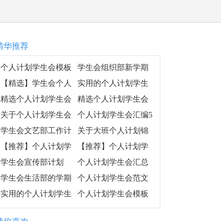
精华推荐
个人计划学生会模板
学生会组织部新学期
汇编五篇
工作计划
【精选】学生会个人
实用的个人计划学生
工作计划锦集五篇
会范文九篇
精选个人计划学生会
精选个人计划学生会
范文合集六篇
范文10篇
关于个人计划学生会
个人计划学生会汇编5
汇编九篇
篇
学生会文艺部工作计
关于大班个人计划锦
划（通用6篇）
集七篇
【推荐】个人计划学
【推荐】个人计划学
生会三篇
生会汇总7篇
学生会宣传部计划
个人计划学生会汇总
七篇
学生会生活部的学期
个人计划学生会范文
工作计划
汇编7篇
实用的个人计划学生
个人计划学生会模板
会锦集七篇
汇总6篇