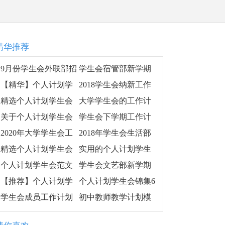
精华推荐
9月份学生会外联部招
学生会宿管部新学期
新工作计划
工作计划,学生会宿管
【精华】个人计划学
2018学生会纳新工作
部新学期个人工作计
生会模板集合10篇
计划
精选个人计划学生会
大学学生会的工作计
划安排
模板集合8篇
划模板
关于个人计划学生会
学生会下学期工作计
范文汇总5篇
划范本
2020年大学学生会工
2018年学生会生活部
作计划
工作计划最新版
精选个人计划学生会
实用的个人计划学生
锦集8篇
会汇编6篇
个人计划学生会范文
学生会文艺部新学期
锦集十篇
活动计划
【推荐】个人计划学
个人计划学生会锦集6
生会汇总八篇
篇
学生会成员工作计划
初中教师教学计划模
格式
板合集7篇