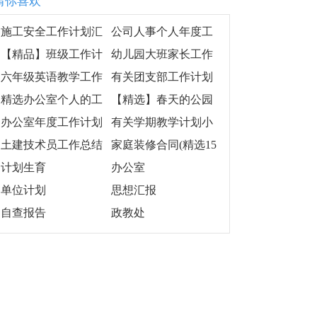
猜你喜欢
施工安全工作计划汇
公司人事个人年度工
编5篇
作计划精选14篇
【精品】班级工作计
幼儿园大班家长工作
划集锦九篇
计划
六年级英语教学工作
有关团支部工作计划
总结15篇
模板集合八篇
精选办公室个人的工
【精选】春天的公园
作计划汇总九篇
二年级作文3篇
办公室年度工作计划
有关学期教学计划小
合集九篇
班范文六篇
土建技术员工作总结
家庭装修合同(精选15
篇)
计划生育
办公室
单位计划
思想汇报
自查报告
政教处