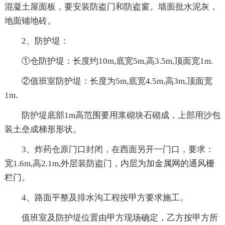
混凝土屋面板，要安装防盗门和防盗窗。墙面批水泥灰，
地面铺地砖。
2、防护堤：
①仓防护堤：长度约10m,底宽5m,高3.5m,顶面宽1m.
②值班室防护堤：长度为5m,底宽4.5m,高3m,顶面宽
1m.
防护堤底部1m高范围要用浆砌块石砌成，上部用沙包
装土垒成梯形形状。
3、炸药仓原门口封闭，在西面另开一门口，要求：
宽1.6m,高2.1m,外层装防盗门，内层为加金属网的通风栅
栏门。
4、路面平整及排水沟工程按甲方要求施工。
值班室及防护堤位置由甲方现场确定，乙方按甲方所