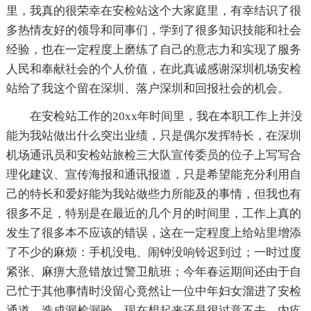
里，我真的很荣幸在安检站这个大家庭里，有幸结识了很
多热情友好的领导和同事们，学到了很多知识技能和社会
经验，也在一定程度上磨练了自己的意志力和实现了服务
人民和奉献社会的个人价值，在此真诚感谢深圳机场安检
站给了我这个留在深圳、落户深圳和回报社会的机会。
在安检站工作的20xx年时间里，我在本职工作上并没
能为我站做出什么突出业绩，只是偶尔发挥特长，在深圳
机场通讯员和安检站旅检三大队宣传委员的位子上写写合
理化建议、宣传海报和通讯报道，只是希望能充分利用自
己的特长和爱好能为我站做些力所能及的事情，但我也有
很多不足，特别是在最近的几个月的时间里，工作上真的
发生了很多本不应该的错误，这在一定程度上给站里增添
了不少的麻烦：手机没电、闹钟没响铃迟到过；一时过度
紧张、麻痹大意错放过警卫航班；今年春运期间还由于自
己忙于其他事情时没留心竟然让一位中年妇女溜进了安检
通道，造成漏检漏验，现在想起来还是很过意不去，内疚