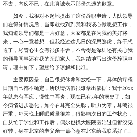
不去，内疚不已，在此真诚表示那份久违的歉意。
如今，我很对不起地提出了这份辞职申请，大队领导
们在得知情况后，当即就找到到我和我谈心做思想工作，
我知道领导们都是一片好意，大家都是在为我的美好将
来，一心一意着想，但我经过这几日的深思熟虑，终于想
通了，尽管心里会有很多不舍，不舍得是深圳还有关心我
的领导同事还有我的亲朋家人，我纠结地写出这份辞职申
请，理由如下，望您给予谅解和批准。
主要原因是，自己很想休养和放松一下，具体的疗程
日期自己都不确定，所以请病假很难拿出依据：我于20xx
年就患有耳疾，慢性中耳炎，现在已有x年的病史了，如
今病情进步恶化，如今右耳完全失聪，听力为零，耳鸣很
严重，每天晚上睡眠质量很差，很影响次日的工作状态，
自从忙于学业和工作后，偶尔也找大医院医治过但都没见
好转，身在北京的老父亲一篇心意在北京给我联系好了耳