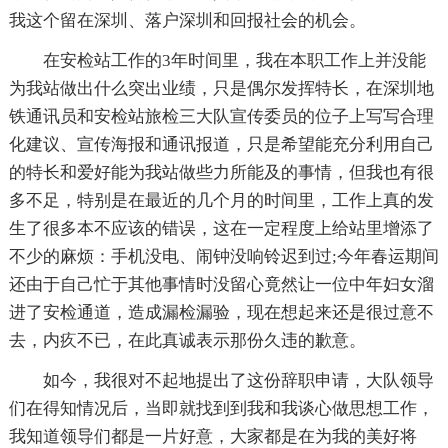
我这个留在深圳、落户深圳和回报社会的机会。
在安检站工作的3年时间里，我在本职工作上并没能
为我站做出什么突出业绩，只是偶尔发挥特长，在深圳地
铁通讯员和安检站旅检三大队宣传委员的位子上写写合理
化建议、宣传海报和通讯报道，只是希望能充分利用自己
的特长和爱好能为我站做些力所能及的事情，但我也有很
多不足，特别是在最近的几个月的时间里，工作上真的发
生了很多本不应该的错误，这在一定程度上给站里增添了
不少的麻烦：手机没电、闹钟没响铃迟到过;今年春运期间
还由于自己忙于其他事情时没留心竟然让一位中年妇女溜
进了安检通道，造成漏检漏验，现在想起来还是很过意不
去，内疚不已，在此真诚表示那份久违的歉意。
如今，我很对不起地提出了这份辞职申请，大队领导
们在得知情况后，当即就找到到我和我谈心做思想工作，
我知道领导们都是一片好意，大家都是在为我的美好将