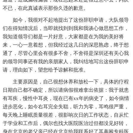
不已，在此真诚表示那份久违的歉意。
如今，我很对不起地提出了这份辞职申请，大队领导
们在得知情况后，当即就找到到我和我谈心做思想工作，
我知道领导们都是一片好意，大家都是在为我的美好将
来，一心一意着想，但我经过这几日的深思熟虑，终于想
通了，尽管心里会有很多不舍，不舍得是深圳还有关心我
的领导同事还有我的亲朋家人，我纠结地写出这份辞职申
请，理由如下，望您给予谅解和批准。
主要原因是，自己很想休养和放松一下，具体的疗程
日期自己都不确定，所以请病假很难拿出依据：我于就患
有耳疾，慢性中耳炎，现在已有xx年的病史了，如今病情
进步恶化，如今右耳完全失聪，听力为零，耳鸣很严重，
每天晚上睡眠质量很差，很影响次日的工作状态，自从忙
于学业和工作后，偶尔也找大医院医治过但都没见好转，
身在北京的老父亲已经在北京给我联系好了耳鼻喉专科医