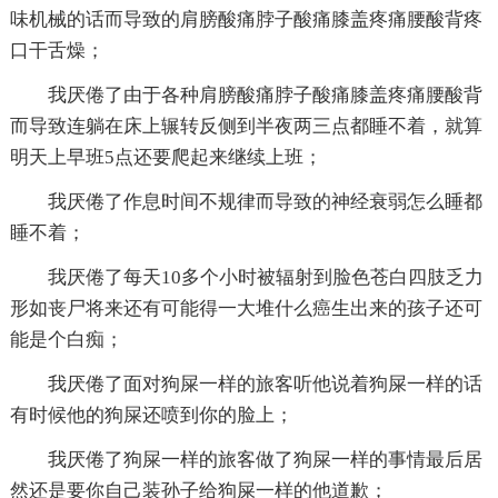
味机械的话而导致的肩膀酸痛脖子酸痛膝盖疼痛腰酸背疼
口干舌燥；
我厌倦了由于各种肩膀酸痛脖子酸痛膝盖疼痛腰酸背
而导致连躺在床上辗转反侧到半夜两三点都睡不着，就算
明天上早班5点还要爬起来继续上班；
我厌倦了作息时间不规律而导致的神经衰弱怎么睡都
睡不着；
我厌倦了每天10多个小时被辐射到脸色苍白四肢乏力
形如丧尸将来还有可能得一大堆什么癌生出来的孩子还可
能是个白痴；
我厌倦了面对狗屎一样的旅客听他说着狗屎一样的话
有时候他的狗屎还喷到你的脸上；
我厌倦了狗屎一样的旅客做了狗屎一样的事情最后居
然还是要你自己装孙子给狗屎一样的他道歉；