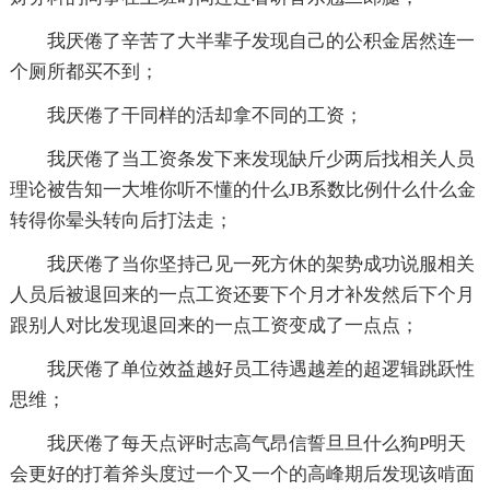
我厌倦了辛苦了大半辈子发现自己的公积金居然连一
个厕所都买不到；
我厌倦了干同样的活却拿不同的工资；
我厌倦了当工资条发下来发现缺斤少两后找相关人员
理论被告知一大堆你听不懂的什么JB系数比例什么什么金
转得你晕头转向后打法走；
我厌倦了当你坚持己见一死方休的架势成功说服相关
人员后被退回来的一点工资还要下个月才补发然后下个月
跟别人对比发现退回来的一点工资变成了一点点；
我厌倦了单位效益越好员工待遇越差的超逻辑跳跃性
思维；
我厌倦了每天点评时志高气昂信誓旦旦什么狗P明天
会更好的打着斧头度过一个又一个的高峰期后发现该啃面