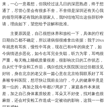
来，一心一意着想，但我经过这几日的深思熟虑，终于想
通了，尽管心里会有很多不舍，不舍得是深圳还有关心我
的领导同事还有我的亲朋家人，我纠结地写出这份辞职申
请，理由如下，望您给予谅解和批准。
主要原因是，自己很想休养和放松一下，具体的疗程
日期自己都不确定，所以请病假很难拿出依据：我于20xx
年就患有耳疾，慢性中耳炎，现在已有8年的病史了，如
今病情进步恶化，如今右耳完全失聪，听力为零，耳鸣很
严重，每天晚上睡眠质量很差，很影响次日的工作状态，
自从忙于学业和工作后，偶尔也找大医院医治过但都没见
好转，身在北京的老父亲一篇心意在北京给我联系好了耳
鼻喉专科医院，想尽快让我前去治疗，个人的健康毕竟是
第一位的，再加之我今年都27周岁了，家庭条件本来就
差，加之自己身体素质较差，耳朵又不好使，找对象也很
麻烦，还会对安检工作造成一定被动的影响，这我一一都