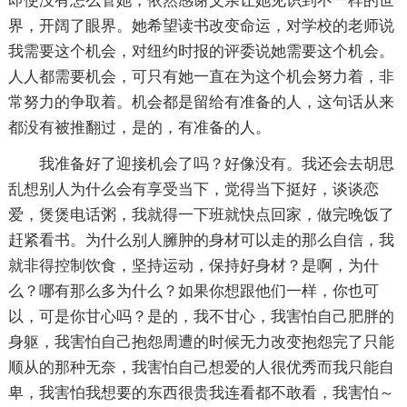
即使没有怎么管她，依然感谢父亲让她见识到不一样的世
界，开阔了眼界。她希望读书改变命运，对学校的老师说
我需要这个机会，对纽约时报的评委说她需要这个机会。
人人都需要机会，可只有她一直在为这个机会努力着，非
常努力的争取着。机会都是留给有准备的人，这句话从来
都没有被推翻过，是的，有准备的人。
我准备好了迎接机会了吗？好像没有。我还会去胡思
乱想别人为什么会有享受当下，觉得当下挺好，谈谈恋
爱，煲煲电话粥，我就得一下班就快点回家，做完晚饭了
赶紧看书。为什么别人臃肿的身材可以走的那么自信，我
就非得控制饮食，坚持运动，保持好身材？是啊，为什
么？哪有那么多为什么？如果你想跟他们一样，你也可
以，可是你甘心吗？是的，我不甘心，我害怕自己肥胖的
身躯，我害怕自己抱怨周遭的时候无力改变抱怨完了只能
顺从的那种无奈，我害怕自己想爱的人很优秀而我只能自
卑，我害怕我想要的东西很贵我连看都不敢看，我害怕～