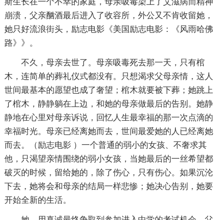
斯生长在一个不幸的家庭，母亲吸毒染上了艾滋病而精神
崩溃，父亲酗酒最后进入了收容所，外公又不肯收留她，
她只好流浪街头，励志电影《美国励志电影：《风雨哈佛
路》》。
不久，母亲去世了。母亲吸毒死去那一天，只有棺
木，连简单的葬礼仪式都没有。只想渴求父母亲情，这人
世间最基本的愿望也成了奢望；棺木就要被下葬；她跳上
了棺木，静静躺在上边，和她的母亲做最后的告别。她静
静地在心里对母亲诉说，回忆人生最幸福的那一次点滴的
幸福时光。母亲已经离她而去，世间最爱她的人已经离她
而去。（励志电影 ）一个普通的弱小的女孩、不奢求其
他，只渴望亲情围绕的弱小女孩，当她最后的一丝希望都
破灭的时候，留给她的，除了伤心，只有伤心。如果沉沦
下去，她将会和母亲的结局一样悲惨；她决心告别，她要
开始全新的生活。
她，用真诚最终争取到参加进入中学的考试机会。父