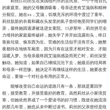
莉丝(Liz)出生在美国纽约市的贫民窟、一个千疮百孔
的家庭里。她的父母酗酒吸毒，母亲还患有艾滋病和精神
分裂症。她在xx，艾滋，饥饿充斥的环境中度过了童年。
莉丝肮脏的衣着和藏在头发里的虱子曾经饱受同学们的嘲
弄，最终她因逃课被送进女童院。15岁那年，莉丝拼尽全
力维持的家庭最终破碎，她失学了并开始流露街头，终日
靠捡垃圾、偷东西为生。苦难的生活似乎没有尽头，她整
夜都待在地铁车厢里，因为只有在这里才相对安全、才能
温暖入梦。当母亲最终因艾滋病感染而死亡时，莉丝深受
触动。她知道，如果自己继续沉沦下去，她最后的结局将
和母亲一样悲惨。她决定不再继续这样的生活，她要改变
命运，要做一个对社会有用的正常人。
能够改变自己命运的道路只有一条，那就是重回学
校，接受教育，并接受最好的教育。虽然莉丝从小家境贫
寒，但她依然养成了一个爱读书的好习惯，既使在她流浪
的那几年里，她也从未中断过读书。莉丝的父亲曾经是纽