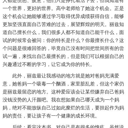
人都是愤怒、疲惫，他们只是挣扎着活下去，但我知道有
一个世界，更好的世界。高中老师给了她这个机会。正是
这个机会让她能够通过学习取得优异成绩获得自信，能够
更加坚强直面自己苦难的过去，展望辉煌的明天。丽兹知
道自己擅长什么，我们很多人都不知道自己能干什么，面
试的时候常会被问：你的特长是什么？你最擅长什么？这
个问题是很难回答的，毕竟自己没有时间把世间所有的尝
试一遍，来找出自己最擅长的，但是我们可以根据自己的
兴趣通过不断的学习，让它成为你的特长。
此外，丽兹最让我感动的地方就是她对爸妈充满爱
意，她爸妈一个吸毒一个酗酒，家里脏乱差，但这个家仍
是丽兹最留恋的地方。这种爱应该会让某些嫌弃自己爸妈
没钱没势的人汗颜吧。我在想如果自己哪天成为一个妈
妈，绝对不能放纵自己过如此糜烂的生活，要担起作为妈
妈的责任，要让孩子有一个健康的成长环境。
后续：看完这本书，对自己是有很多的愧疚，虽然说