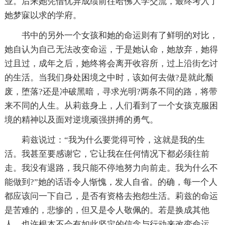
业。后来她凭借优异成绩前往哈佛大学交流，最终考入了
她梦寐以求的学府。
书中的另外一个女孩和她的命运则有了鲜明的对比，
她自认为自己无法改变命运，于是她认命，她放弃，她得
过且过，成年之后，她终将会离开收容所，过上沿街乞讨
的生活。当我们身处困境之中时，该如何去做?是就此颓
废，堕落?还是冲破黑暗，寻求光明?两条不同的路，将带
来不同的人生。从莉兹身上，人们看到了一个女孩克服困
境的精神以及面对逆境顽强拼搏的勇气。
莉兹说过：“我为什么要觉得可怜，这就是我的生
活。我甚至要感谢它，它让我在任何情况下都必须往前
走。我没有退路，我只能不停地努力向前走。我为什么不
能做到?”她的话语令人惭愧，发人自省。的确，每一个人
都应该问一下自己，是否有资格去抱怨生活。莉兹的命运
是苦难的，悲惨的，但又是令人敬佩的。若是换成其他
人，也许根本不会有如此坚定的信念与行动来改变命运。