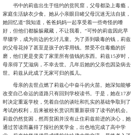
书中的莉兹出生于纽约的贫民窟，父母都染上毒瘾，
家庭生活缺衣少食。她从小亲眼目睹父母沉迷无法自拔，
她回忆道“我知道，爸爸妈妈一起享受着一些奇怪的嗜
好，但他们都躲躲藏藏，不让我看。”可怜的莉兹因此早
早辍学，成为街边的乞讨儿童。为了弄到吸毒的钱，莉兹
的父母花掉了甚至是孩子的零用钱。禁受不住毒瘾的折
磨，他们更是变卖了家里所有值钱的东西。莉兹15岁时，
母亲得了艾滋病，不幸去世。几年后她的父亲也因染病去
世。莉兹从此成了无家可归的孤儿。
母亲的去世点燃了莉兹心中奋斗的火苗。她深知能够
改变自己命运的道路只有回到学校读书。于是，她在17岁
时决定重返学校，凭着自信的谈吐和扎实的基础争取到了
考试的权利，后来被校长赏识而重新获得了读书的机会。
莉兹仍然贫困，然而贫困并没有止住莉兹前进的决心，她
通过苦读而赢得了报社的奖学金，出色地完成了高中学