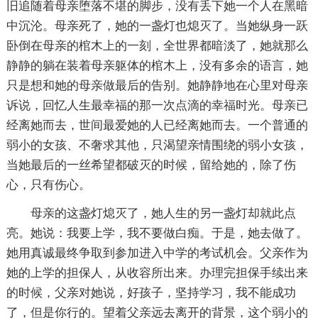
旧追随着母亲堕落不堪的脚步，没有丢下她一个人在黑暗
中沉沦。母亲死了，她的一盏灯也熄灭了。当她纵身一跃
卧倒在母亲的棺木上的一刻，全世界都暗淡了，她就那么
静静的躺在装着母亲躯体的棺木上，没有多余的语言，她
只是想和她的母亲做最后的告别。她静静地在心里对母亲
诉说，回忆人生最幸福的那一次点滴的幸福时光。母亲已
经离她而去，世间最爱她的人已经离她而去。一个普通的
弱小的女孩、不奢求其他，只渴望亲情围绕的弱小女孩，
当她最后的一丝希望都破灭的时候，留给她的，除了伤
心，只有伤心。
母亲的这盏灯熄灭了，她人生的另一盏灯却就此点
亮。她说：我要上学，我不要做白痴。于是，她去做了。
她用真诚最终争取到参加进入中学的考试机会。父亲作为
她的上学的担保人，从收容所出来。办理完担保手续出来
的时候，父亲对她说，好孩子，坚持学习，我不能成功
了，但是你行的。望着父亲远去离开的背景，这个弱小的