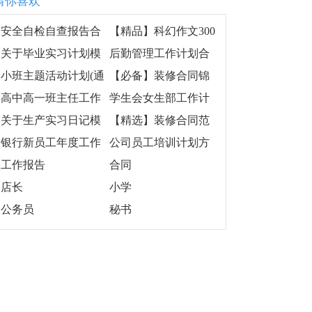
猜你喜欢
部新学期个人工作计
划安排
安全自检自查报告合
【精品】科幻作文300
集15篇
字合集6篇
关于毕业实习计划模
后勤管理工作计划合
板7篇
集15篇
小班主题活动计划(通
【必备】装修合同锦
用10篇)
集6篇
高中高一班主任工作
学生会女生部工作计
计划
划书
关于生产实习日记模
【精选】装修合同范
板锦集七篇
文六篇
银行新员工年度工作
公司员工培训计划方
计划
案(合集10篇)
工作报告
合同
店长
小学
公务员
秘书