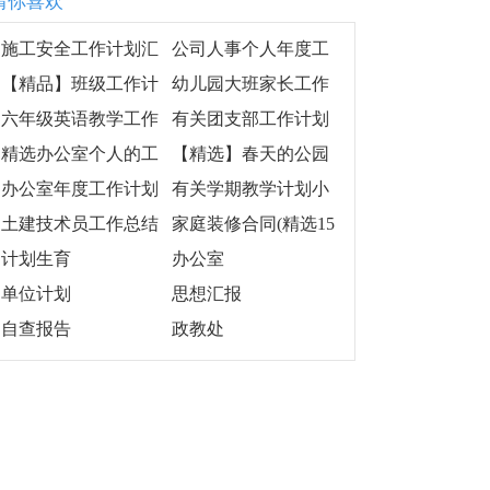
猜你喜欢
施工安全工作计划汇
公司人事个人年度工
编5篇
作计划精选14篇
【精品】班级工作计
幼儿园大班家长工作
划集锦九篇
计划
六年级英语教学工作
有关团支部工作计划
总结15篇
模板集合八篇
精选办公室个人的工
【精选】春天的公园
作计划汇总九篇
二年级作文3篇
办公室年度工作计划
有关学期教学计划小
合集九篇
班范文六篇
土建技术员工作总结
家庭装修合同(精选15
篇)
计划生育
办公室
单位计划
思想汇报
自查报告
政教处