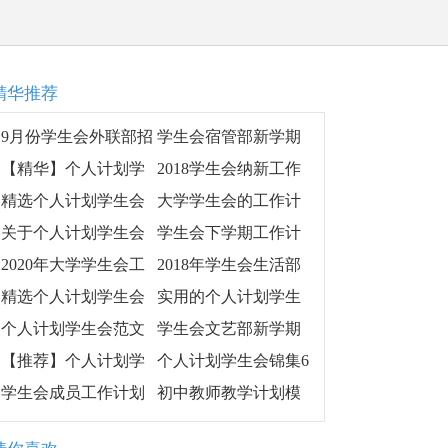
精华推荐
9月份学生会外联部招
学生会宿管部新学期
新工作计划
工作计划,学生会宿管
【精华】个人计划学
2018学生会纳新工作
部新学期个人工作计
生会模板集合10篇
计划
精选个人计划学生会
大学学生会的工作计
划安排
模板集合8篇
划模板
关于个人计划学生会
学生会下学期工作计
范文汇总5篇
划范本
2020年大学学生会工
2018年学生会生活部
作计划
工作计划最新版
精选个人计划学生会
实用的个人计划学生
锦集8篇
会汇编6篇
个人计划学生会范文
学生会文艺部新学期
锦集十篇
活动计划
【推荐】个人计划学
个人计划学生会锦集6
生会汇总八篇
篇
学生会成员工作计划
初中教师教学计划模
格式
板合集7篇