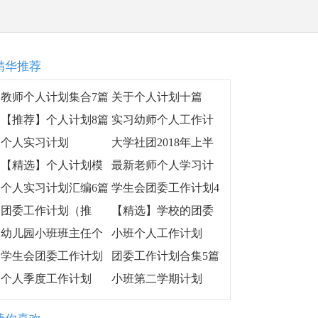
精华推荐
教师个人计划集合7篇
关于个人计划十篇
【推荐】个人计划8篇
实习幼师个人工作计
划
个人实习计划
大学社团2018年上半
年工作计划
【精选】个人计划模
最新老师个人学习计
板汇总9篇
划
个人实习计划汇编6篇
学生会团委工作计划4
篇
团委工作计划（推
【精选】学校的团委
荐）
工作计划三篇
幼儿园小班班主任个
小班个人工作计划
人工作计划
学生会团委工作计划
团委工作计划合集5篇
模板锦集7篇
个人季度工作计划
小班第二学期计划