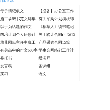
猜你喜欢
母子情记叙文
【必备】办公室工作
计划范文集锦9篇
施工承诺书范文锦集
有关采购计划模板锦
六篇
集8篇
以手为话题的作文
《稻草人》读书笔记
15篇
国培计划个人研修计
关于转让合同(汇编15
划
篇)
幼儿园班主任中班工
产品采购合同15篇
作计划
有关高中的作文600字
学生会网络部工作计
集锦五篇
划15篇
委托书
经济师
发言稿
备课组
实习
语文