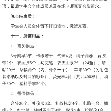
语，最后学生会全体成员以及在场老师嘉宾合影留念。
晚会结束后：
学生会人员全体留下打扫场地，搬运东西。
十一、所需用品：
1、需买物品：
5号南孚8节、卡纸若干、气球4袋、绳子两卷、宽胶
带2个，双面胶5个，马克笔、农夫山泉2件（24瓶）、请
帖20张、条幅两个（内、外各一个）、苹果30个（另附包
装彩纸以及封口的彩条）、荧光棒4筒（共计400根）、哨
子30个、塑料手掌50个。
2、需借物品：
台签20个、礼仪服6套、礼仪托盘4个、电脑一台、插
排2个、红地毯、铁树不少于4盆、假花5束、投影仪1台、