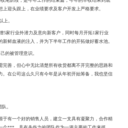
的收尾阶段，是今年工作的结束篇，今年的丰收结果到底
想上迎头跟上，在业绩要求及客户开发上严格要求。
万以上。
新增5家行业外潜力及意向新客户，同时每月开拓1家行业
的新鲜血液的注入，并为下半年工作的开拓做好蓄水池。
自己的被管理意识。
需完善，但心中无比清楚所有收货都离不开完整的思路和
力。在公司这么久只有今年是从年初开始筹备，我也坚信
团队。
源于有一个好的销售人员，建立一支具有凝聚力，合作精
个***，具有杀伤力的团队作为一项主要的工作来抓。