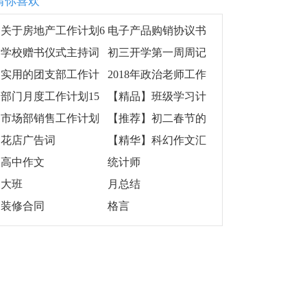
猜你喜欢
关于房地产工作计划6
电子产品购销协议书
篇
学校赠书仪式主持词
初三开学第一周周记
实用的团支部工作计
2018年政治老师工作
划范文8篇
计划范文
部门月度工作计划15
【精品】班级学习计
篇
划4篇
市场部销售工作计划
【推荐】初二春节的
集合10篇
作文集合9篇
花店广告词
【精华】科幻作文汇
编九篇
高中作文
统计师
大班
月总结
装修合同
格言